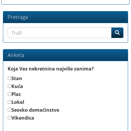
Pretraga
Anketa
Koja Vas nekretnina najviše zanima?
Stan
Kuća
Plac
Lokal
Seosko domaćinstvo
Vikendica