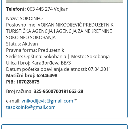
Telefoni:
063 445 274 Vojkan
Naziv: SOKOINFO
Poslovno ime: VOJKAN NIKODIJEVIĆ PREDUZETNIK,
TURISTIČKA AGENCIJA I AGENCIJA ZA NEKRETNINE
SOKOINFO SOKOBANJA
Status: Aktivan
Pravna forma: Preduzetnik
Sedište: Opština: Sokobanja | Mesto: Sokobanja |
Ulica i broj: Karađorđeva BB/3
Datum početka obavljanja delatnosti: 07.04.2011
Matični broj: 62446498
PIB: 107028675
Broj računa:
325-9500700191663-28
e-mail:
vnikodijevic@gmail.com
*
tasokoinfo@gmail.com