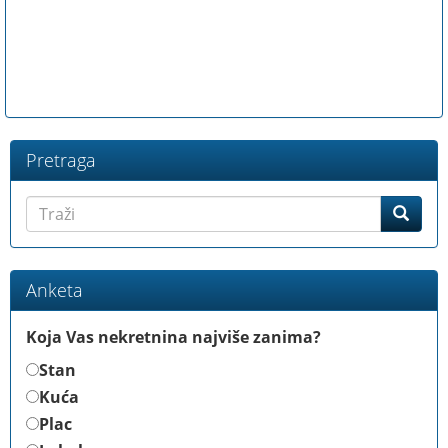
Pretraga
Anketa
Koja Vas nekretnina najviše zanima?
Stan
Kuća
Plac